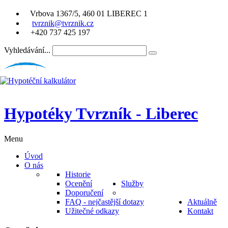
Vrbova 1367/5, 460 01 LIBEREC 1
tvrznik@tvrznik.cz
+420 737 425 197
Vyhledávání...
Hypotéky Tvrzník - Liberec
Menu
Úvod
O nás
Historie
Ocenění
Služby
Doporučení
FAQ - nejčastější dotazy
Aktuálně
Užitečné odkazy
Kontakt