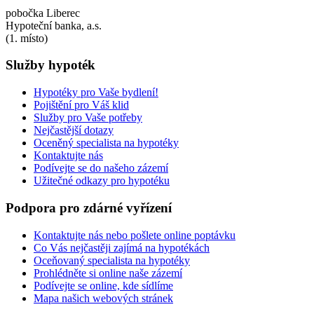
pobočka Liberec
Hypoteční banka, a.s.
(1. místo)
Služby
hypoték
Hypotéky pro Vaše bydlení!
Pojištění pro Váš klid
Služby pro Vaše potřeby
Nejčastější dotazy
Oceněný specialista na hypotéky
Kontaktujte nás
Podívejte se do našeho zázemí
Užitečné odkazy pro hypotéku
Podpora
pro
zdárné
vyřízení
Kontaktujte nás nebo pošlete online poptávku
Co Vás nejčastěji zajímá na hypotékách
Oceňovaný specialista na hypotéky
Prohlédněte si online naše zázemí
Podívejte se online, kde sídlíme
Mapa našich webových stránek