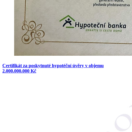
Certifikát
za
poskytnuté
hypotéční
úvěry
v
objemu
2.000.000.000
Kč