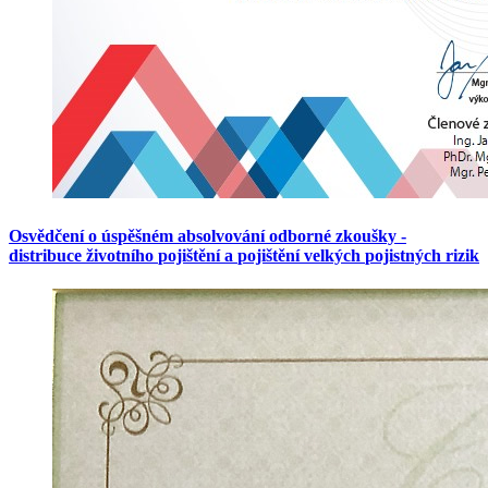
Osvědčení
o
úspěšném
absolvování
odborné
zkoušky
-
distribuce
životního
pojištění
a
pojištění
velkých
pojistných
rizik