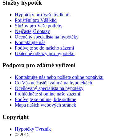
Služby
hypoték
Hypotéky pro Vaše bydlení!
Pojištění pro Váš klid
Služby pro Vaše potřeby
Nejčastější dotazy
Oceněný specialista na hypotéky
Kontaktujte nás
Podívejte se do našeho zázemí
Užitečné odkazy pro hypotéku
Podpora
pro
zdárné
vyřízení
Kontaktujte nás nebo pošlete online poptávku
Co Vás nejčastěji zajímá na hypotékách
Oceňovaný specialista na hypotéky
Prohlédněte si online naše zázemí
Podívejte se online, kde sídlíme
Mapa našich webových stránek
Copyright
Hypotéky Tvrzník
© 2015