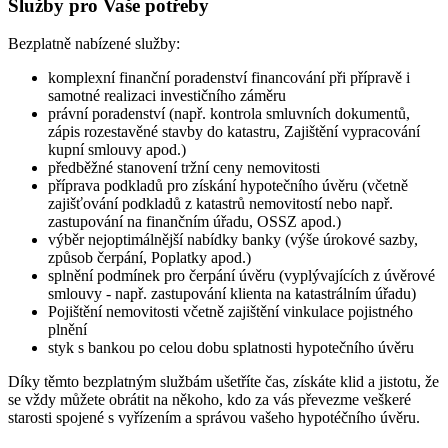
Služby
pro
Vaše
potřeby
Bezplatně nabízené služby:
komplexní finanční poradenství financování při přípravě i
samotné realizaci investičního záměru
právní poradenství (např. kontrola smluvních dokumentů,
zápis rozestavěné stavby do katastru, Zajištění vypracování
kupní smlouvy apod.)
předběžné stanovení tržní ceny nemovitosti
příprava podkladů pro získání hypotečního úvěru (včetně
zajišťování podkladů z katastrů nemovitostí nebo např.
zastupování na finančním úřadu, OSSZ apod.)
výběr nejoptimálnější nabídky banky (výše úrokové sazby,
způsob čerpání, Poplatky apod.)
splnění podmínek pro čerpání úvěru (vyplývajících z úvěrové
smlouvy - např. zastupování klienta na katastrálním úřadu)
Pojištění nemovitosti včetně zajištění vinkulace pojistného
plnění
styk s bankou po celou dobu splatnosti hypotečního úvěru
Díky těmto bezplatným službám ušetříte čas, získáte klid a jistotu, že
se vždy můžete obrátit na někoho, kdo za vás převezme veškeré
starosti spojené s vyřízením a správou vašeho hypotéčního úvěru.