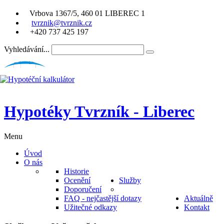
Vrbova 1367/5, 460 01 LIBEREC 1
tvrznik@tvrznik.cz
+420 737 425 197
Vyhledávání...
Hypotéky Tvrzník - Liberec
Menu
Úvod
O nás
Historie
Ocenění
Služby
Doporučení
FAQ - nejčastější dotazy
Aktuálně
Užitečné odkazy
Kontakt