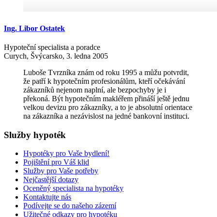
Ing.
Libor
Ostatek
Hypoteční specialista a poradce
Curych, Švýcarsko, 3. ledna 2005
Luboše Tvrzníka znám od roku 1995 a můžu potvrdit,
že patří k hypotečním profesionálům, kteří očekávání
zákazníků nejenom naplní, ale bezpochyby je i
překoná. Být hypotečním makléřem přináší ještě jednu
velkou devizu pro zákazníky, a to je absolutní orientace
na zákazníka a nezávislost na jedné bankovní instituci.
Služby
hypoték
Hypotéky pro Vaše bydlení!
Pojištění pro Váš klid
Služby pro Vaše potřeby
Nejčastější dotazy
Oceněný specialista na hypotéky
Kontaktujte nás
Podívejte se do našeho zázemí
Užitečné odkazy pro hypotéku