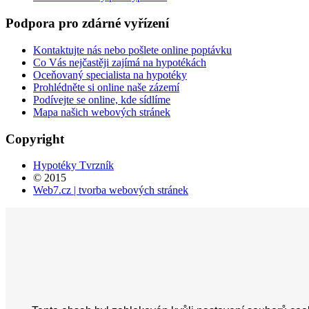
Podpora
pro
zdárné
vyřízení
Kontaktujte nás nebo pošlete online poptávku
Co Vás nejčastěji zajímá na hypotékách
Oceňovaný specialista na hypotéky
Prohlédněte si online naše zázemí
Podívejte se online, kde sídlíme
Mapa našich webových stránek
Copyright
Hypotéky Tvrzník
© 2015
Web7.cz | tvorba webových stránek