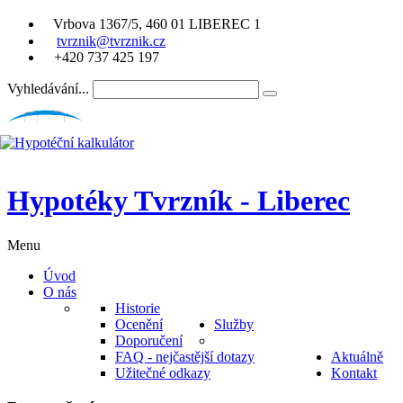
Vrbova 1367/5, 460 01 LIBEREC 1
tvrznik@tvrznik.cz
+420 737 425 197
Vyhledávání...
Hypotéky Tvrzník - Liberec
Menu
Úvod
O nás
Historie
Ocenění
Služby
Doporučení
FAQ - nejčastější dotazy
Aktuálně
Užitečné odkazy
Kontakt