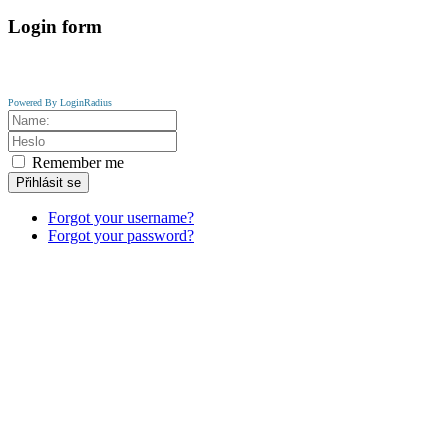
Login
form
Powered By LoginRadius
Remember me
Přihlásit se
Forgot your username?
Forgot your password?