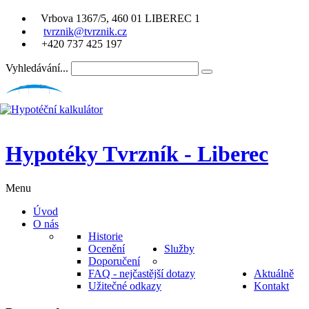
Vrbova 1367/5, 460 01 LIBEREC 1
tvrznik@tvrznik.cz
+420 737 425 197
Vyhledávání...
Hypotéky Tvrzník - Liberec
Menu
Úvod
O nás
Historie
Ocenění
Služby
Doporučení
FAQ - nejčastější dotazy
Aktuálně
Užitečné odkazy
Kontakt