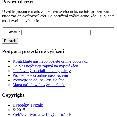
Password
reset
Uveďte prosím e-mailovou adresu svého účtu, na tuto adresu vám
bude zaslán ověřovací kód. Po obdržení ověřovacího kódu si budete
moci zvolit nové heslo.
E-mail
*
Potvrdit
Podpora
pro
zdárné
vyřízení
Kontaktujte nás nebo pošlete online poptávku
Co Vás nejčastěji zajímá na hypotékách
Oceňovaný specialista na hypotéky
Prohlédněte si online naše zázemí
Podívejte se online, kde sídlíme
Mapa našich webových stránek
Copyright
Hypotéky Tvrzník
© 2015
Web7.cz | tvorba webových stránek