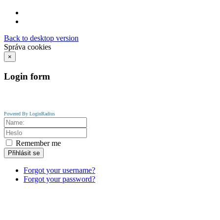
Back to desktop version
Správa cookies
×
Login
form
Powered By LoginRadius
Remember me
Přihlásit se
Forgot your username?
Forgot your password?