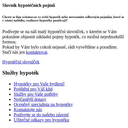
Slovník hypotéčních pojmů
Chcete se lépe orientovat ve světě hypoték nebo nerozumíte odborným pojmům, které se
v rámci nabídky, realizace hypotéky používají?
Podívejte se na náš malý hypotéční slovníček, v kterém se Vám
pokusíme objasnit základní pojmy hypoték, co možná nejednodušší
formou.
Pokud by Vám bylo cokoli nejasné, rádi vysvětlíme a poradíme.
Stačí nás jen
kontaktovat
.
Hypotéční slovníček
Služby
hypoték
Hypotéky pro Vaše bydlení!
Pojištění pro Váš klid
Služby pro Vaše potřeby
Nejčastější dotazy
Oceněný specialista na hypotéky
Kontaktujte nás
Podívejte se do našeho zázemí
Užitečné odkazy pro hypotéku