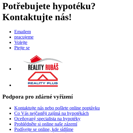
Potřebujete
hypotéku?
Kontaktujte
nás!
Emailem
pracujeme
Volejte
Ptejte se
Podpora
pro
zdárné
vyřízení
Kontaktujte nás nebo pošlete online poptávku
Co Vás nejčastěji zajímá na hypotékách
Oceňovaný specialista na hypotéky
Prohlédněte si online naše zázemí
Podívejte se online, kde sídlíme