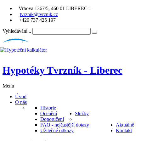
Vrbova 1367/5, 460 01 LIBEREC 1
tvrznik@tvrznik.cz
+420 737 425 197
Vyhledávání...
Hypotéky Tvrzník - Liberec
Menu
Úvod
O nás
Historie
Ocenění
Služby
Doporučení
FAQ - nejčastější dotazy
Aktuálně
Užitečné odkazy
Kontakt