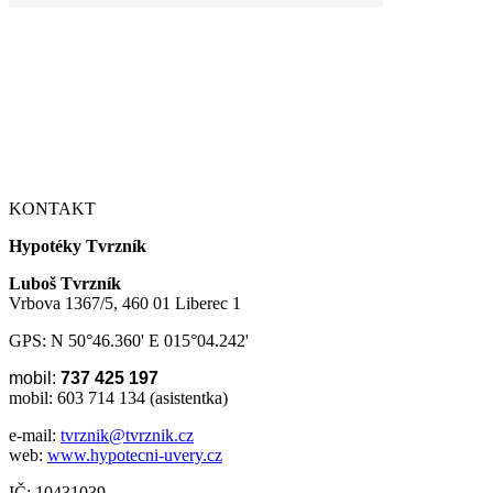
KONTAKT
Hypotéky Tvrzník
Luboš Tvrzník
Vrbova 1367/5, 460 01 Liberec 1
GPS: N 50°46.360' E 015°04.242'
mobil:
737 425 197
mobil: 603 714 134 (asistentka)
e-mail:
tvrznik@tvrznik.cz
web:
www.hypotecni-uvery.cz
IČ: 10431039