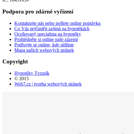
Podpora
pro
zdárné
vyřízení
Kontaktujte nás nebo pošlete online poptávku
Co Vás nejčastěji zajímá na hypotékách
Oceňovaný specialista na hypotéky
Prohlédněte si online naše zázemí
Podívejte se online, kde sídlíme
Mapa našich webových stránek
Copyright
Hypotéky Tvrzník
© 2015
Web7.cz | tvorba webových stránek