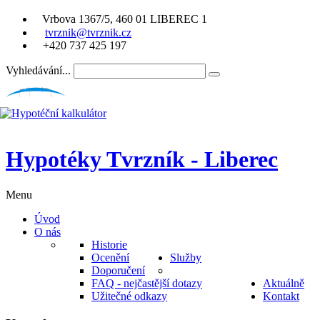
Vrbova 1367/5, 460 01 LIBEREC 1
tvrznik@tvrznik.cz
+420 737 425 197
Vyhledávání...
Hypotéky Tvrzník - Liberec
Menu
Úvod
O nás
Historie
Ocenění
Služby
Doporučení
FAQ - nejčastější dotazy
Aktuálně
Užitečné odkazy
Kontakt