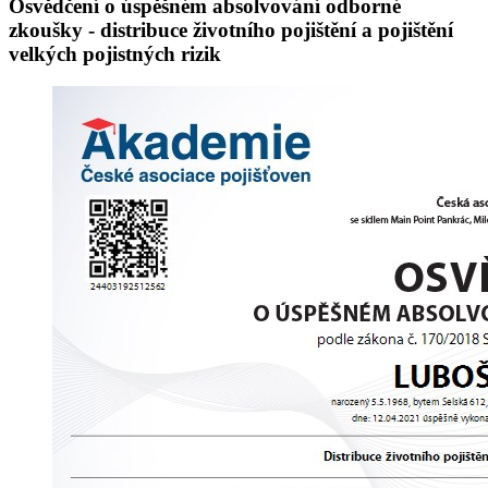
Osvědčení
o
úspěšném
absolvování
odborné
zkoušky
-
distribuce
životního
pojištění
a
pojištění
velkých
pojistných
rizik