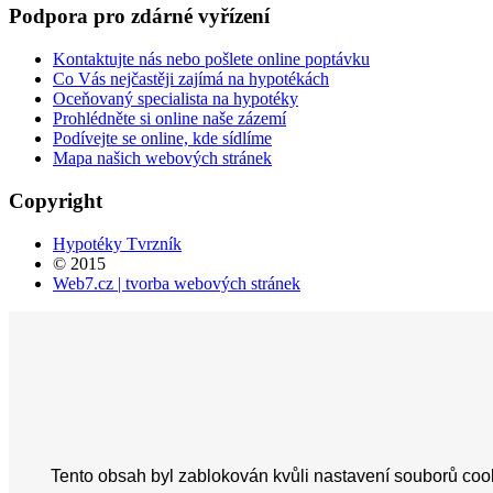
Podpora
pro
zdárné
vyřízení
Kontaktujte nás nebo pošlete online poptávku
Co Vás nejčastěji zajímá na hypotékách
Oceňovaný specialista na hypotéky
Prohlédněte si online naše zázemí
Podívejte se online, kde sídlíme
Mapa našich webových stránek
Copyright
Hypotéky Tvrzník
© 2015
Web7.cz | tvorba webových stránek