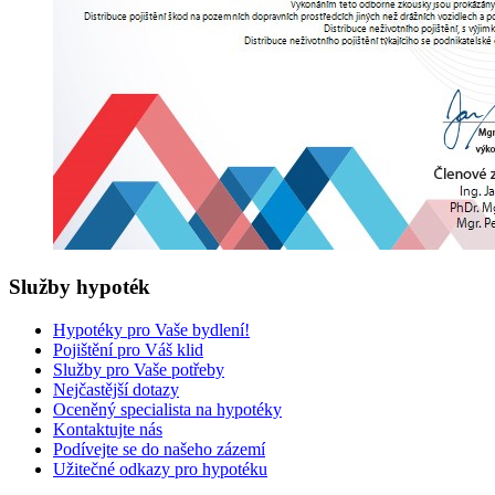
Služby
hypoték
Hypotéky pro Vaše bydlení!
Pojištění pro Váš klid
Služby pro Vaše potřeby
Nejčastější dotazy
Oceněný specialista na hypotéky
Kontaktujte nás
Podívejte se do našeho zázemí
Užitečné odkazy pro hypotéku