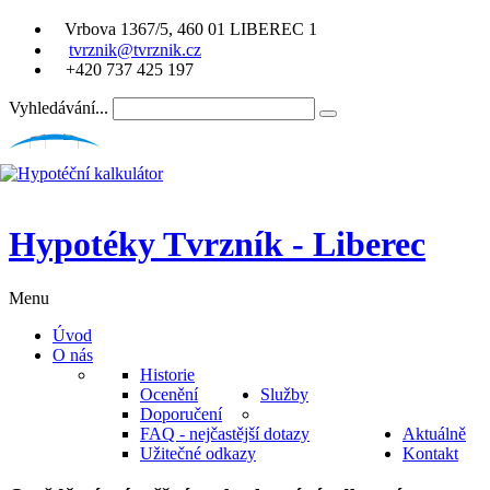
Vrbova 1367/5, 460 01 LIBEREC 1
tvrznik@tvrznik.cz
+420 737 425 197
Vyhledávání...
Hypotéky Tvrzník - Liberec
Menu
Úvod
O nás
Historie
Ocenění
Služby
Doporučení
FAQ - nejčastější dotazy
Aktuálně
Užitečné odkazy
Kontakt