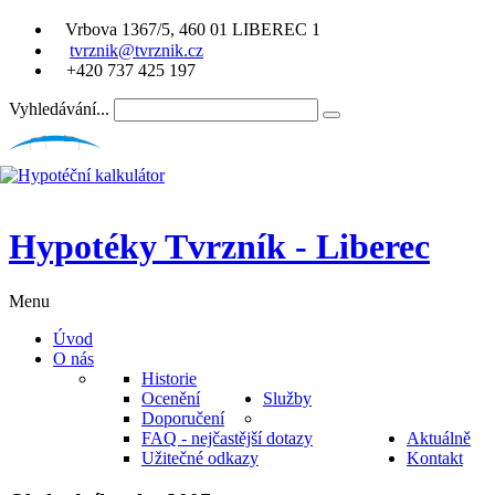
Vrbova 1367/5, 460 01 LIBEREC 1
tvrznik@tvrznik.cz
+420 737 425 197
Vyhledávání...
Hypotéky Tvrzník - Liberec
Menu
Úvod
O nás
Historie
Ocenění
Služby
Doporučení
FAQ - nejčastější dotazy
Aktuálně
Užitečné odkazy
Kontakt